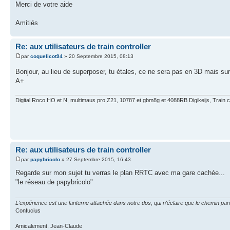
Merci de votre aide
Amitiés
Re: aux utilisateurs de train controller
par
coquelicot94
» 20 Septembre 2015, 08:13
Bonjour, au lieu de superposer, tu étales, ce ne sera pas en 3D mais su
A+
Digital Roco HO et N, multimaus pro,Z21, 10787 et gbm8g et 4088RB Digikeijs, Train c
Re: aux utilisateurs de train controller
par
papybricolo
» 27 Septembre 2015, 16:43
Regarde sur mon sujet tu verras le plan RRTC avec ma gare cachée...
"le réseau de papybricolo"
L'expérience est une lanterne attachée dans notre dos, qui n'éclaire que le chemin par
Confucius
Amicalement, Jean-Claude