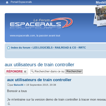
Portail Espacerails
Modél
www.espacerails.com, la passion avant tout
Index du forum
‹
LES LOGICIELS
‹
RAILROAD & CO - RRTC
aux utilisateurs de train controller
Publier une réponse
aux utilisateurs de train controller
par
Baloo36
» 19 Septembre 2015, 20:38
Bonsoir a tous
Je m'entraine sur la version demo de train controller à tracer mon resea
-1.