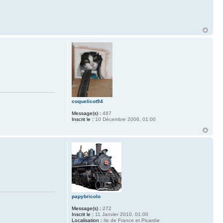
coquelicot94
Message(s) :
487
Inscrit le :
10 Décembre 2006, 01:00
papybricolo
Message(s) :
272
Inscrit le :
11 Janvier 2010, 01:00
Localisation :
Ile de France et Picardie