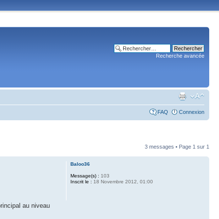
Recherche avancée
FAQ
Connexion
3 messages • Page
1
sur
1
Baloo36
Message(s) :
103
Inscrit le :
18 Novembre 2012, 01:00
rincipal au niveau