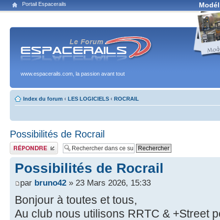
Portail Espacerails
Modél
www.espacerails.com, la passion avant tout
Index du forum
‹
LES LOGICIELS
‹
ROCRAIL
Possibilités de Rocrail
Publier une réponse
Possibilités de Rocrail
par
bruno42
» 23 Mars 2026, 15:33
Bonjour à toutes et tous,
Au club nous utilisons RRTC & +Street po