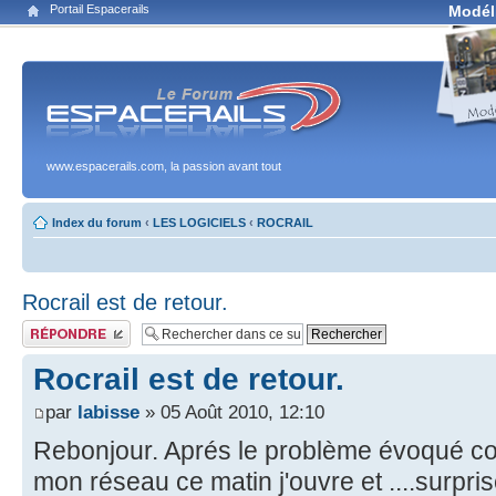
Portail Espacerails
Modél
www.espacerails.com, la passion avant tout
Index du forum
‹
LES LOGICIELS
‹
ROCRAIL
Rocrail est de retour.
Publier une réponse
Rocrail est de retour.
par
labisse
» 05 Août 2010, 12:10
Rebonjour. Aprés le problème évoqué con
mon réseau ce matin j'ouvre et ....surpris