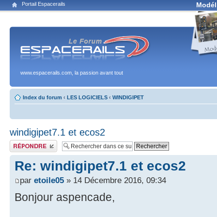
Portail Espacerails
Modél
www.espacerails.com, la passion avant tout
Index du forum
‹
LES LOGICIELS
‹
WINDIGIPET
windigipet7.1 et ecos2
Publier une réponse
Re: windigipet7.1 et ecos2
par
etoile05
» 14 Décembre 2016, 09:34
Bonjour aspencade,