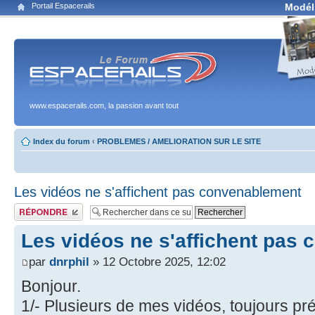
Portail Espacerails
Modél
www.espacerails.com, la passion avant tout
Index du forum
‹
PROBLEMES / AMELIORATION SUR LE SITE
Les vidéos ne s'affichent pas convenablement
Publier une réponse
Les vidéos ne s'affichent pas
par
dnrphil
» 12 Octobre 2025, 12:02
Bonjour.
1/- Plusieurs de mes vidéos, toujours pr