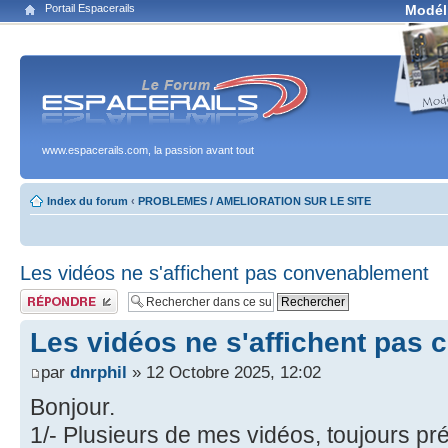
Portail Espacerails
Modél
www.espacerails.com, la passion avant tout
Index du forum
‹
PROBLEMES / AMELIORATION SUR LE SITE
Les vidéos ne s'affichent pas convenablement
Publier une réponse
Les vidéos ne s'affichent pas
par
dnrphil
» 12 Octobre 2025, 12:02
Bonjour.
1/- Plusieurs de mes vidéos, toujours pr