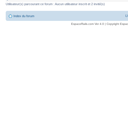
Utilisateur(s) parcourant ce forum : Aucun utilisateur inscrit et 2 invité(s)
L
Index du forum
EspaceRails.com Ver 4.0 | Copyright Espac