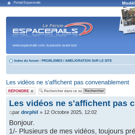
Portail Espacerails
Modél
www.espacerails.com, la passion avant tout
Index du forum
‹
PROBLEMES / AMELIORATION SUR LE SITE
Les vidéos ne s'affichent pas convenablement
Publier une réponse
Les vidéos ne s'affichent pas
par
dnrphil
» 12 Octobre 2025, 12:02
Bonjour.
1/- Plusieurs de mes vidéos, toujours pr