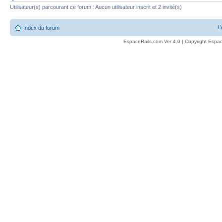
Utilisateur(s) parcourant ce forum : Aucun utilisateur inscrit et 2 invité(s)
L
Index du forum
EspaceRails.com Ver 4.0 | Copyright Espac