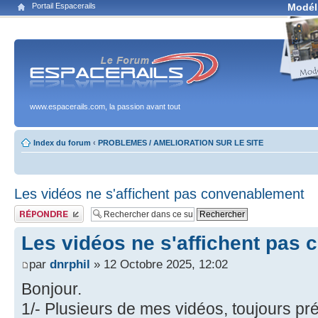
Portail Espacerails
Modél
www.espacerails.com, la passion avant tout
Index du forum
‹
PROBLEMES / AMELIORATION SUR LE SITE
Les vidéos ne s'affichent pas convenablement
Publier une réponse
Les vidéos ne s'affichent pas
par
dnrphil
» 12 Octobre 2025, 12:02
Bonjour.
1/- Plusieurs de mes vidéos, toujours pr