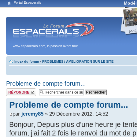
Portail Espacerails
Modél
www.espacerails.com, la passion avant tout
Index du forum
‹
PROBLEMES / AMELIORATION SUR LE SITE
Probleme de compte forum...
Publier une réponse
Probleme de compte forum...
par
jeremy85
» 29 Décembre 2012, 14:52
Bonjour, Depuis plus d'une heure je ten
forum, j'ai fait 2 fois le renvoi du mot d