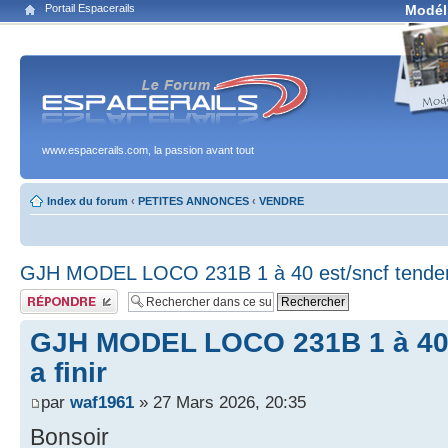
Portail Espacerails
Modél
www.espacerails.com, la passion avant tout
Index du forum
‹
PETITES ANNONCES
‹
VENDRE
GJH MODEL LOCO 231B 1 à 40 est/sncf tender 
Publier une réponse
GJH MODEL LOCO 231B 1 à 40 
a finir
par
waf1961
» 27 Mars 2026, 20:35
Bonsoir