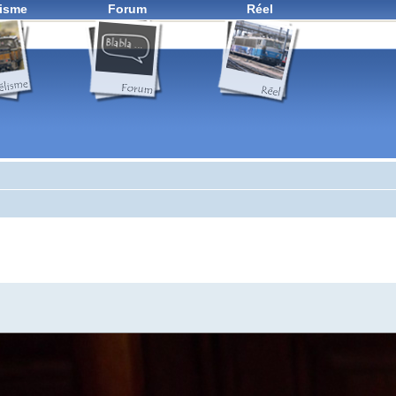
isme
Forum
Réel