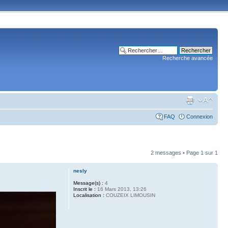
Recherche avancée
FAQ
Connexion
2 messages • Page
1
sur
1
nesly
Message(s) :
4
Inscrit le :
16 Mars 2013, 13:26
Localisation :
COUZEIX LIMOUSIN