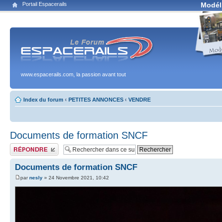
Portail Espacerails
Modél
www.espacerails.com, la passion avant tout
Index du forum
‹
PETITES ANNONCES
‹
VENDRE
Documents de formation SNCF
Publier une réponse
Documents de formation SNCF
par
nesly
» 24 Novembre 2021, 10:42