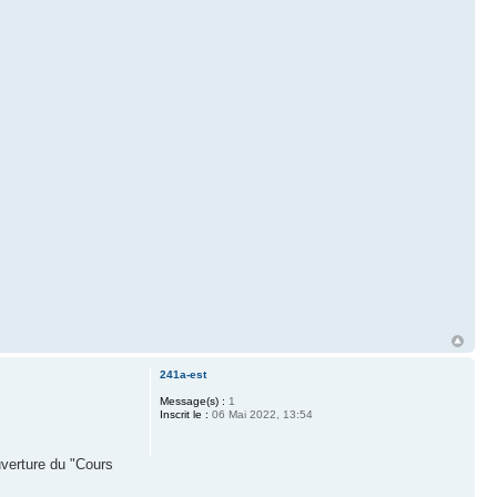
241a-est
Message(s) :
1
Inscrit le :
06 Mai 2022, 13:54
uverture du "Cours