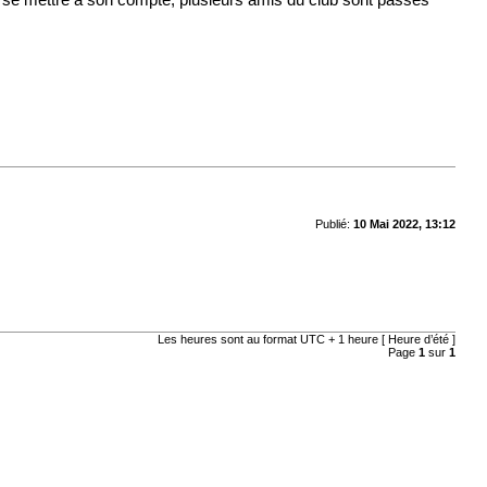
t de se mettre à son compte, plusieurs amis du club sont passés
Publié:
10 Mai 2022, 13:12
Les heures sont au format UTC + 1 heure [ Heure d’été ]
Page
1
sur
1