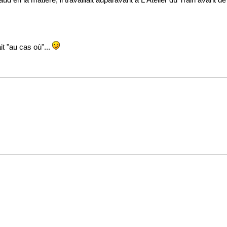
taud en la matière, il travaillait auparavant à L'Atelier du Train avan
it "au cas où"...