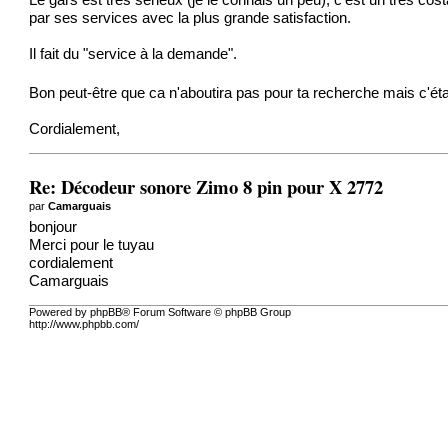
Le gars est très sérieux (je le connais un peu), c'est un très cos
par ses services avec la plus grande satisfaction.
Il fait du "service à la demande".
Bon peut-être que ca n'aboutira pas pour ta recherche mais c'éta
Cordialement,
Re: Décodeur sonore Zimo 8 pin pour X 2772
par
Camarguais
bonjour
Merci pour le tuyau
cordialement
Camarguais
Powered by phpBB® Forum Software © phpBB Group
http://www.phpbb.com/