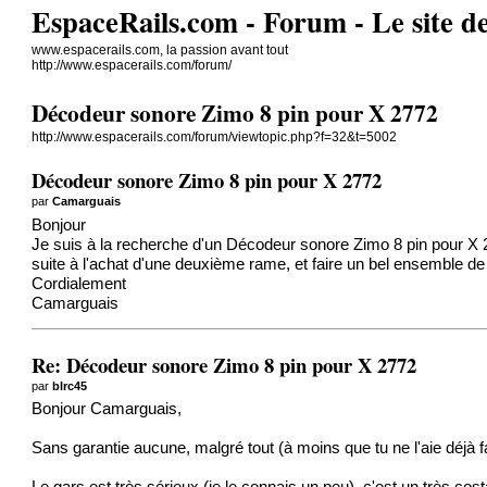
EspaceRails.com - Forum - Le site d
www.espacerails.com, la passion avant tout
http://www.espacerails.com/forum/
Décodeur sonore Zimo 8 pin pour X 2772
http://www.espacerails.com/forum/viewtopic.php?f=32&t=5002
Décodeur sonore Zimo 8 pin pour X 2772
par
Camarguais
Bonjour
Je suis à la recherche d'un Décodeur sonore Zimo 8 pin pour X
suite à l'achat d'une deuxième rame, et faire un bel ensemble d
Cordialement
Camarguais
Re: Décodeur sonore Zimo 8 pin pour X 2772
par
blrc45
Bonjour Camarguais,
Sans garantie aucune, malgré tout (à moins que tu ne l'aie déjà 