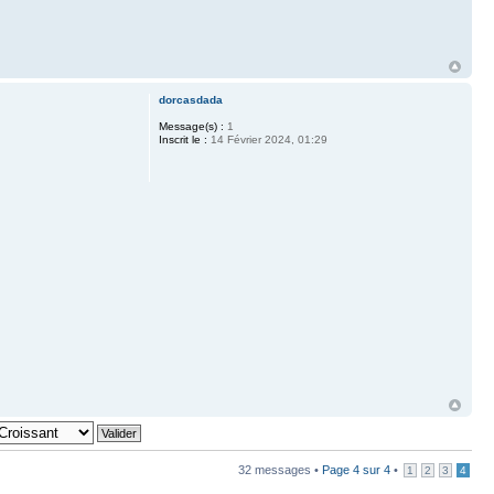
dorcasdada
Message(s) :
1
Inscrit le :
14 Février 2024, 01:29
32 messages •
Page
4
sur
4
•
1
2
3
4