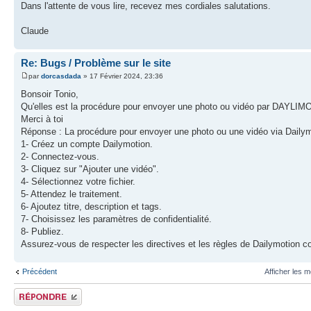
Dans l'attente de vous lire, recevez mes cordiales salutations.
Claude
Re: Bugs / Problème sur le site
par
dorcasdada
» 17 Février 2024, 23:36
Bonsoir Tonio,
Qu'elles est la procédure pour envoyer une photo ou vidéo par DAYLI
Merci à toi
Réponse : La procédure pour envoyer une photo ou une vidéo via Dailym
1- Créez un compte Dailymotion.
2- Connectez-vous.
3- Cliquez sur "Ajouter une vidéo".
4- Sélectionnez votre fichier.
5- Attendez le traitement.
6- Ajoutez titre, description et tags.
7- Choisissez les paramètres de confidentialité.
8- Publiez.
Assurez-vous de respecter les directives et les règles de Dailymotion 
Précédent
Afficher les 
Publier une réponse