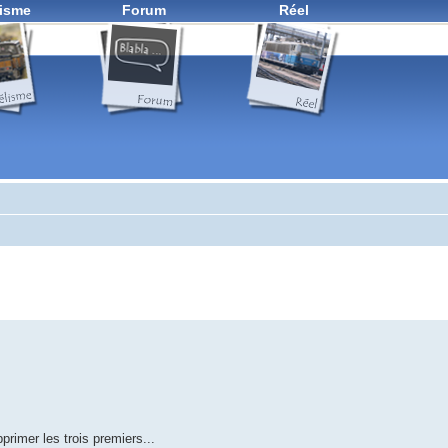
isme
Forum
Réel
pprimer les trois premiers...