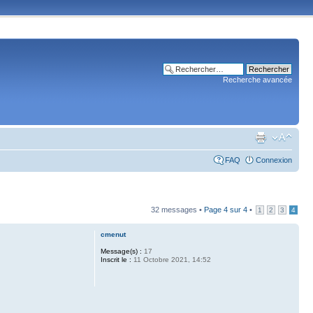
Recherche avancée
FAQ
Connexion
32 messages •
Page
4
sur
4
•
1
2
3
4
cmenut
Message(s) :
17
Inscrit le :
11 Octobre 2021, 14:52