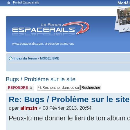
Portail Espacerails
Modél
www.espacerails.com, la passion avant tout
Index du forum
‹
MODELISME
Bugs / Problème sur le site
Publier une réponse
Re: Bugs / Problème sur le site
par
alimzin
» 08 Février 2013, 20:54
Peux-tu me donner le lien de ton album 