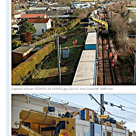
Capture d'écran 2026-01-18 110552.jpg (113.07 Kio) Consulté 2685 fois