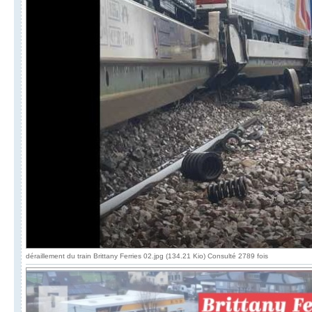
déraillement du train Brittany Ferries 02.jpg (134.21 Kio) Consulté 2789 fois