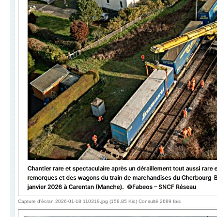
Capture d'écran 2026-01-18 110319.jpg (158.85 Kio) Consulté 2689 fois