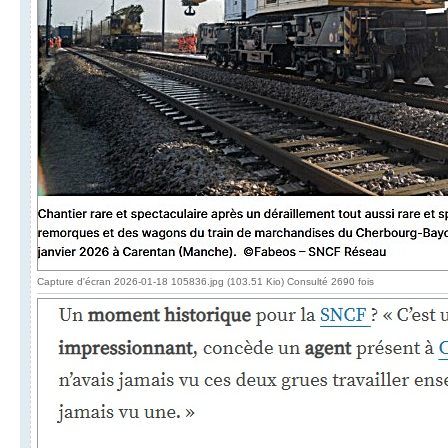
Capture d'écran 2026-01-18 105836.jpg (103.51 Kio) Consulté 2690 fois