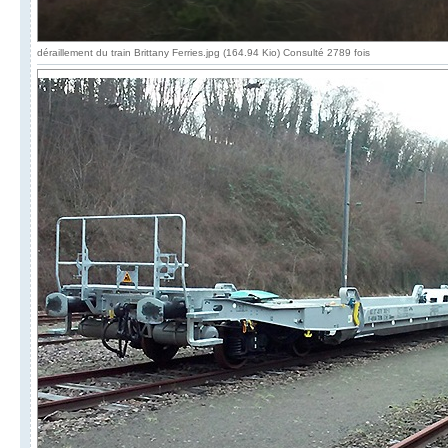
déraillement du train Brittany Ferries.jpg (164.94 Kio) Consulté 2789 fois