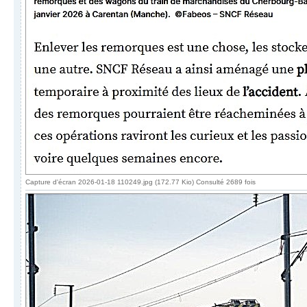
Capture d'écran 2026-01-18 110249.jpg (172.77 Kio) Consulté 2689 fois