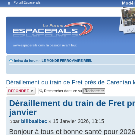
Portail Espacerails
Modél
www.espacerails.com, la passion avant tout
Index du forum
‹
LE MONDE FERROVIAIRE REEL
Déraillement du train de Fret près de Carentan l
Publier une réponse
Déraillement du train de Fret p
janvier
par
billbaalbec
» 15 Janvier 2026, 13:15
Bonjour à tous et bonne santé pour 2026