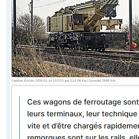
Capture d'écran 2026-01-18 110151.jpg (114.68 Kio) Consulté 2689 fois