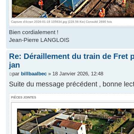
Capture d'écran 2026-01-18 105634.jpg (228.56 Kio) Consulté 2690 fois
Bien cordialement !
Jean-Pierre LANGLOIS
Re: Déraillement du train de Fret 
jan
par
billbaalbec
» 18 Janvier 2026, 12:48
Suite du message précédent , bonne lect
PIÈCES JOINTES