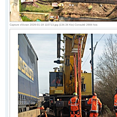
Capture d'écran 2026-01-18 110713.jpg (134.34 Kio) Consulté 2684 fois