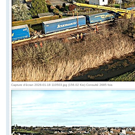
Capture d'écran 2026-01-18 110503.jpg (156.02 Kio) Consulté 2685 fois