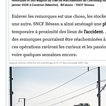
Capture d'écran 2026-01-18 110249.jpg (172.77 Kio) Consulté 2657 fois