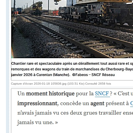
Capture d'écran 2026-01-18 105836.jpg (103.51 Kio) Consulté 2658 fois