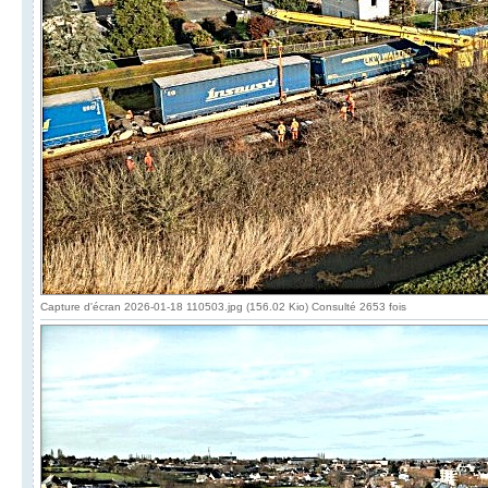
Capture d'écran 2026-01-18 110503.jpg (156.02 Kio) Consulté 2653 fois