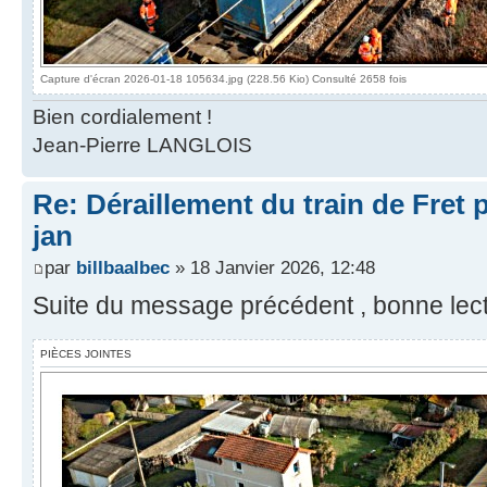
Capture d'écran 2026-01-18 105634.jpg (228.56 Kio) Consulté 2658 fois
Bien cordialement !
Jean-Pierre LANGLOIS
Re: Déraillement du train de Fret 
jan
par
billbaalbec
» 18 Janvier 2026, 12:48
Suite du message précédent , bonne lect
PIÈCES JOINTES