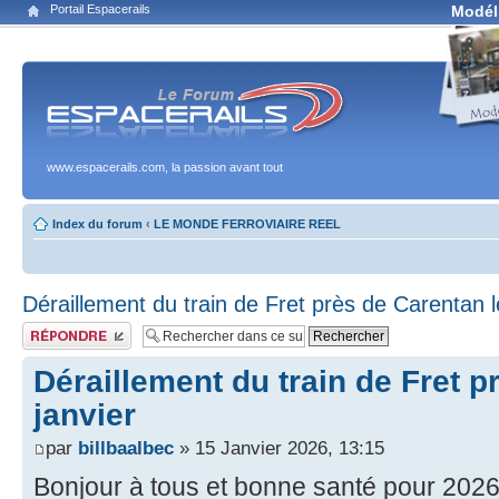
Portail Espacerails
Modél
www.espacerails.com, la passion avant tout
Index du forum
‹
LE MONDE FERROVIAIRE REEL
Déraillement du train de Fret près de Carentan l
Publier une réponse
Déraillement du train de Fret p
janvier
par
billbaalbec
» 15 Janvier 2026, 13:15
Bonjour à tous et bonne santé pour 2026