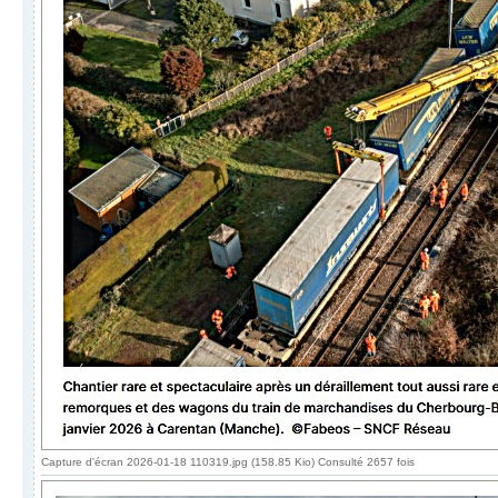
Capture d'écran 2026-01-18 110319.jpg (158.85 Kio) Consulté 2657 fois