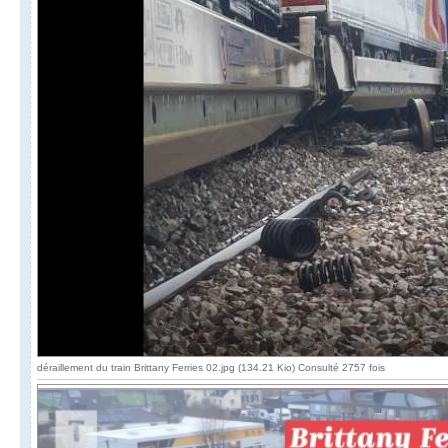
déraillement du train Brittany Ferries 02.jpg (134.21 Kio) Consulté 2757 fois