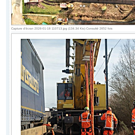
Capture d'écran 2026-01-18 110713.jpg (134.34 Kio) Consulté 2652 fois