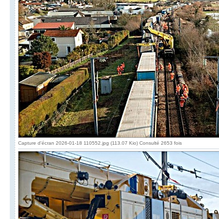
Capture d'écran 2026-01-18 110552.jpg (113.07 Kio) Consulté 2653 fois