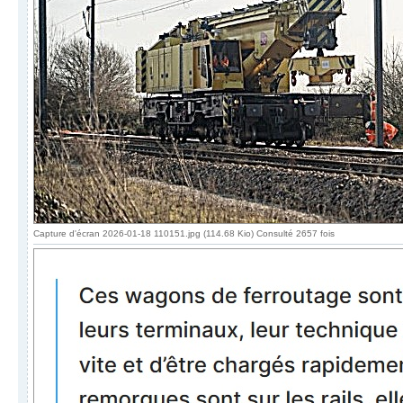
Capture d'écran 2026-01-18 110151.jpg (114.68 Kio) Consulté 2657 fois