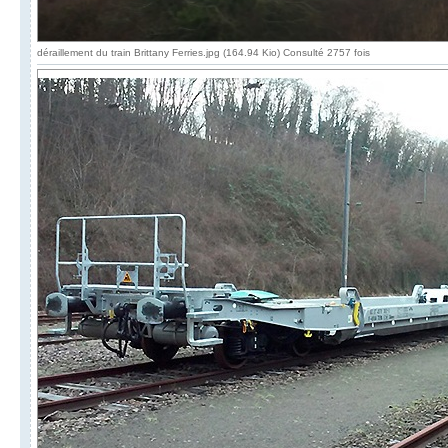
déraillement du train Brittany Ferries.jpg (164.94 Kio) Consulté 2757 fois