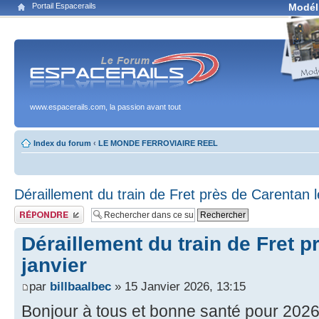
Portail Espacerails
Modél
www.espacerails.com, la passion avant tout
Index du forum
‹
LE MONDE FERROVIAIRE REEL
Déraillement du train de Fret près de Carentan l
Publier une réponse
Déraillement du train de Fret p
janvier
par
billbaalbec
» 15 Janvier 2026, 13:15
Bonjour à tous et bonne santé pour 2026