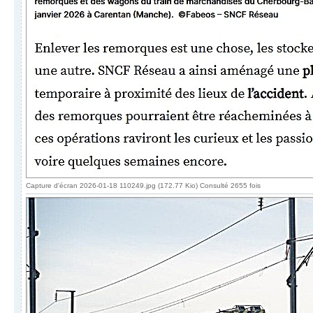
Capture d'écran 2026-01-18 110249.jpg (172.77 Kio) Consulté 2655 fois