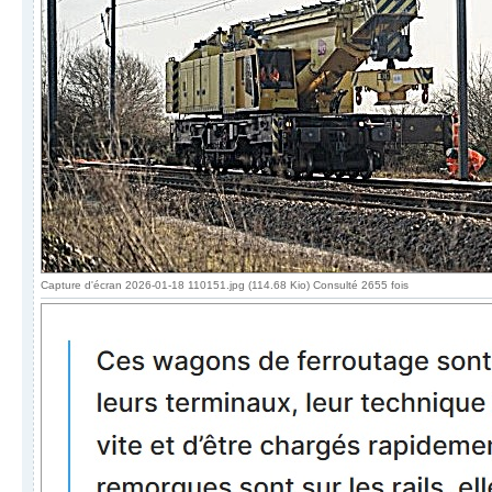
Capture d'écran 2026-01-18 110151.jpg (114.68 Kio) Consulté 2655 fois