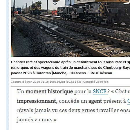
Capture d'écran 2026-01-18 105836.jpg (103.51 Kio) Consulté 2656 fois