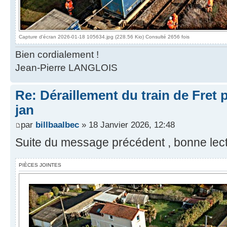
Capture d'écran 2026-01-18 105634.jpg (228.56 Kio) Consulté 2656 fois
Bien cordialement !
Jean-Pierre LANGLOIS
Re: Déraillement du train de Fret 
jan
par
billbaalbec
» 18 Janvier 2026, 12:48
Suite du message précédent , bonne lect
PIÈCES JOINTES