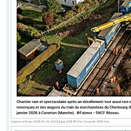
Capture d'écran 2026-01-18 110319.jpg (158.85 Kio) Consulté 2655 fois