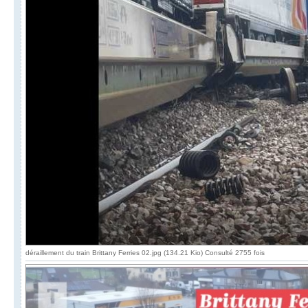
déraillement du train Brittany Ferries 02.jpg (134.21 Kio) Consulté 2755 fois