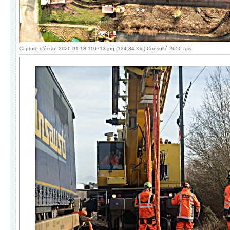
Capture d'écran 2026-01-18 110713.jpg (134.34 Kio) Consulté 2650 fois