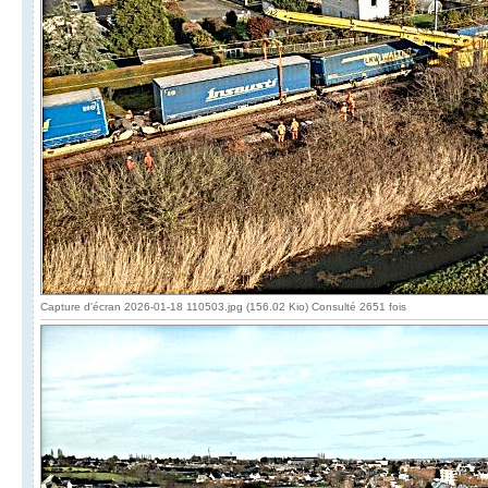
Capture d'écran 2026-01-18 110503.jpg (156.02 Kio) Consulté 2651 fois