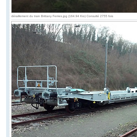
déraillement du train Brittany Ferries.jpg (164.94 Kio) Consulté 2755 fois