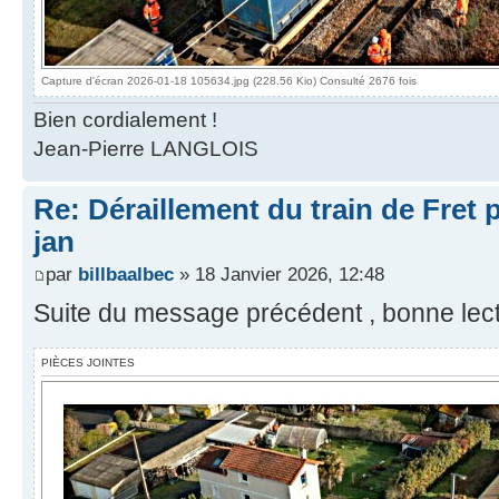
Capture d'écran 2026-01-18 105634.jpg (228.56 Kio) Consulté 2676 fois
Bien cordialement !
Jean-Pierre LANGLOIS
Re: Déraillement du train de Fret 
jan
par
billbaalbec
» 18 Janvier 2026, 12:48
Suite du message précédent , bonne lect
PIÈCES JOINTES