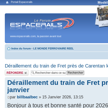
Portail Espacerails
Modél
www.espacerails.com, la passion avant tout
Index du forum
‹
LE MONDE FERROVIAIRE REEL
Déraillement du train de Fret près de Carentan l
Publier une réponse
Déraillement du train de Fret p
janvier
par
billbaalbec
» 15 Janvier 2026, 13:15
Bonjour à tous et bonne santé pour 2026