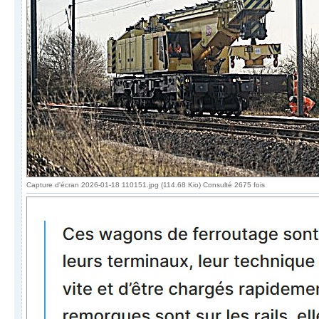
Capture d'écran 2026-01-18 110151.jpg (114.68 Kio) Consulté 2675 fois