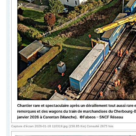
Capture d'écran 2026-01-18 110319.jpg (158.85 Kio) Consulté 2675 fois