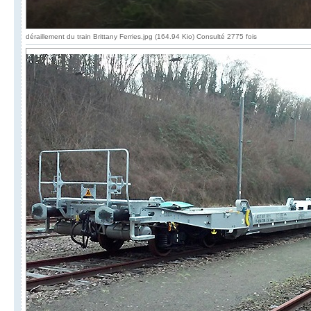
déraillement du train Brittany Ferries.jpg (164.94 Kio) Consulté 2775 fois