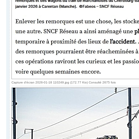
Capture d'écran 2026-01-18 110249.jpg (172.77 Kio) Consulté 2675 fois