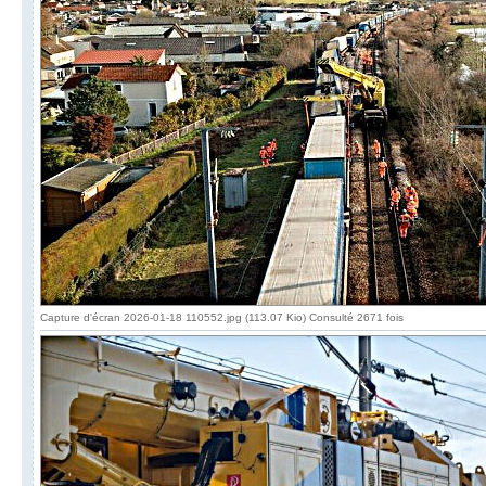
Capture d'écran 2026-01-18 110552.jpg (113.07 Kio) Consulté 2671 fois