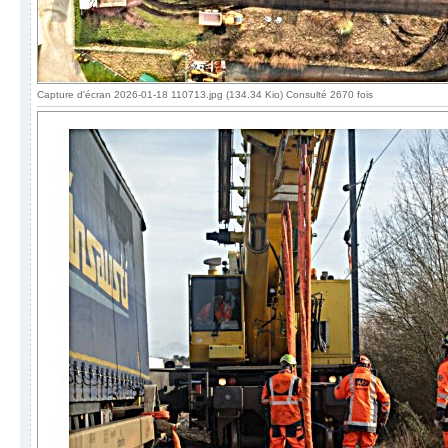
Capture d'écran 2026-01-18 110713.jpg (134.34 Kio) Consulté 2670 fois