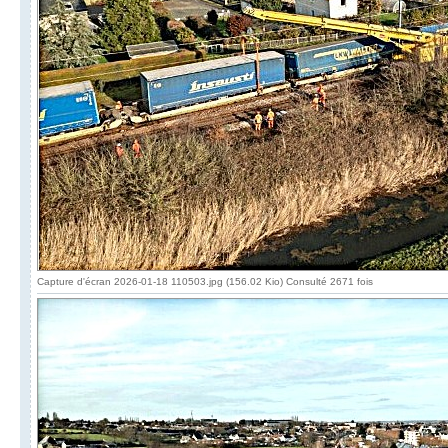
Capture d'écran 2026-01-18 110503.jpg (156.02 Kio) Consulté 2671 fois