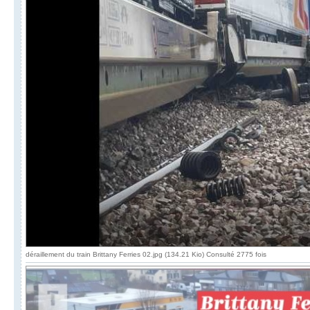
déraillement du train Brittany Ferries 02.jpg (134.21 Kio) Consulté 2775 fois