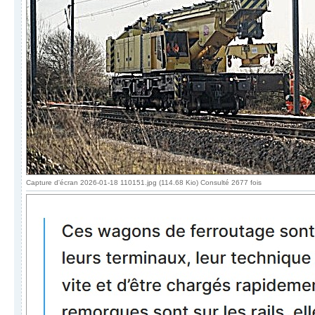
Capture d'écran 2026-01-18 110151.jpg (114.68 Kio) Consulté 2677 fois