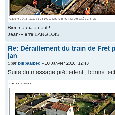
Capture d'écran 2026-01-18 105634.jpg (228.56 Kio) Consulté 2678 fois
Bien cordialement !
Jean-Pierre LANGLOIS
Re: Déraillement du train de Fret 
jan
par
billbaalbec
» 18 Janvier 2026, 12:48
Suite du message précédent , bonne lect
PIÈCES JOINTES