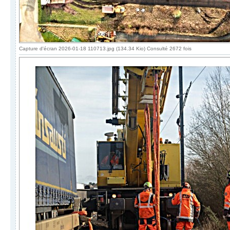
Capture d'écran 2026-01-18 110713.jpg (134.34 Kio) Consulté 2672 fois