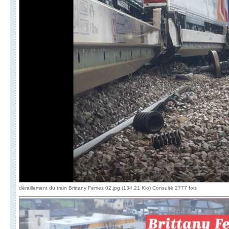
déraillement du train Brittany Ferries 02.jpg (134.21 Kio) Consulté 2777 fois