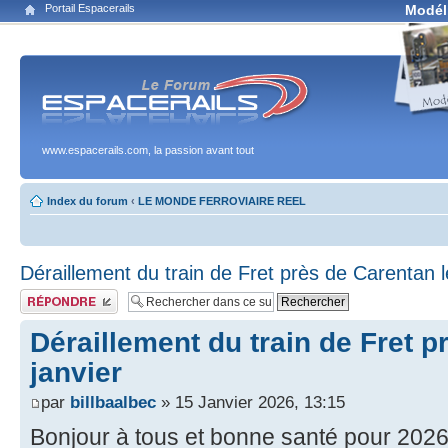
Portail Espacerails
Modél
www.espacerails.com, la passion avant tout
Index du forum
‹
LE MONDE FERROVIAIRE REEL
Déraillement du train de Fret près de Carentan l
Publier une réponse
Déraillement du train de Fret p
janvier
par
billbaalbec
» 15 Janvier 2026, 13:15
Bonjour à tous et bonne santé pour 2026