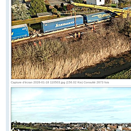
Capture d'écran 2026-01-18 110503.jpg (156.02 Kio) Consulté 2673 fois