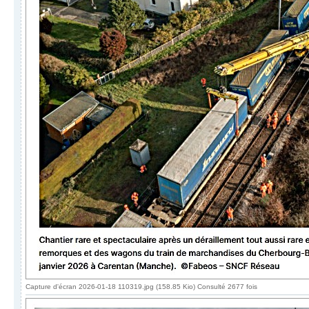
Capture d'écran 2026-01-18 110319.jpg (158.85 Kio) Consulté 2677 fois