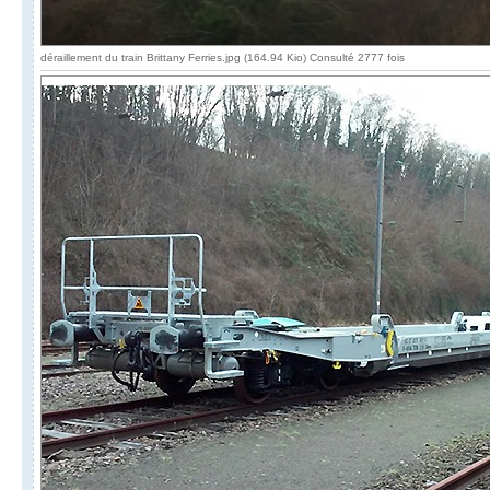
déraillement du train Brittany Ferries.jpg (164.94 Kio) Consulté 2777 fois