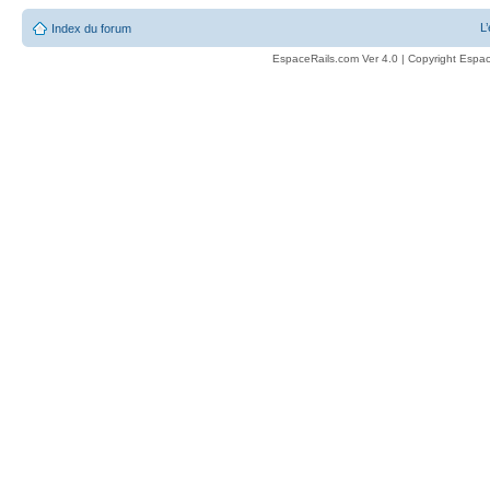
L
Index du forum
EspaceRails.com Ver 4.0 | Copyright Espac