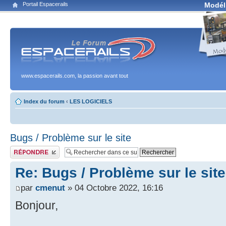
Portail Espacerails
Modél
www.espacerails.com, la passion avant tout
Index du forum
‹
LES LOGICIELS
Bugs / Problème sur le site
Publier une réponse
Re: Bugs / Problème sur le site
par
cmenut
» 04 Octobre 2022, 16:16
Bonjour,