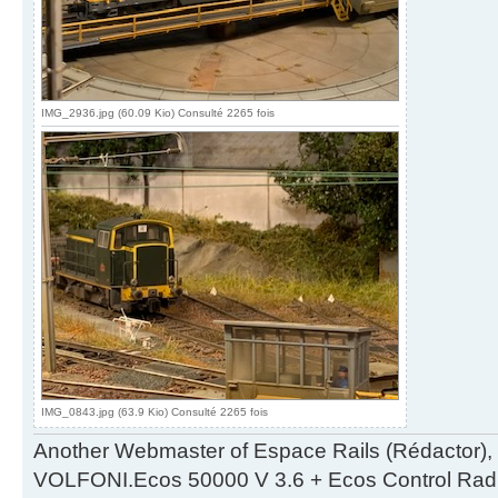
IMG_2936.jpg (60.09 Kio) Consulté 2265 fois
IMG_0843.jpg (63.9 Kio) Consulté 2265 fois
Another Webmaster of Espace Rails (Rédactor),
VOLFONI.Ecos 50000 V 3.6 + Ecos Control Radio 