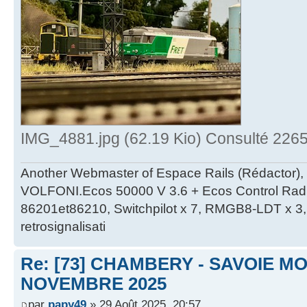
IMG_4881.jpg (62.19 Kio) Consulté 2265
Another Webmaster of Espace Rails (Rédactor),
VOLFONI.Ecos 50000 V 3.6 + Ecos Control Radio 
86201et86210, Switchpilot x 7, RMGB8-LDT x 3, 
retrosignalisati
Re: [73] CHAMBERY - SAVOIE MO
NOVEMBRE 2025
par
papy49
» 29 Août 2025, 20:57