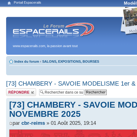
Portail Espacerails
Modél
www.espacerails.com, la passion avant tout
Index du forum
‹
SALONS, EXPOSITIONS, BOURSES
[73] CHAMBERY - SAVOIE MODELISME 1er 
Publier une réponse
[73] CHAMBERY - SAVOIE MOD
NOVEMBRE 2025
par
cbr-reims
» 01 Août 2025, 19:14