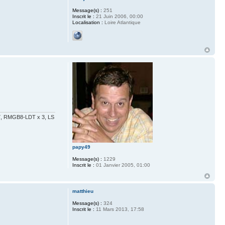
Message(s) :
251
Inscrit le :
21 Juin 2006, 00:00
Localisation :
Loire Atlantique
x 7, RMGB8-LDT x 3, LS
papy49
Message(s) :
1229
Inscrit le :
01 Janvier 2005, 01:00
matthieu
Message(s) :
324
Inscrit le :
11 Mars 2013, 17:58