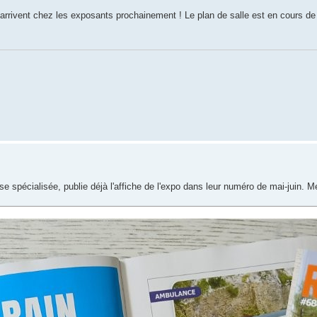
arrivent chez les exposants prochainement ! Le plan de salle est en cours de f
se spécialisée, publie déjà l'affiche de l'expo dans leur numéro de mai-juin. M