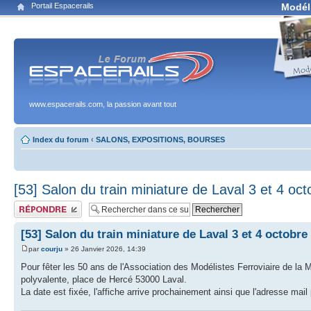
Portail Espacerails
Modél
www.espacerails.com, la passion avant tout
Index du forum
‹
SALONS, EXPOSITIONS, BOURSES
[53] Salon du train miniature de Laval 3 et 4 oc
Publier une réponse
[53] Salon du train miniature de Laval 3 et 4 octobre
par
courju
» 26 Janvier 2026, 14:39
Pour fêter les 50 ans de l'Association des Modélistes Ferroviaire de la
polyvalente, place de Hercé 53000 Laval.
La date est fixée, l'affiche arrive prochainement ainsi que l'adresse mai