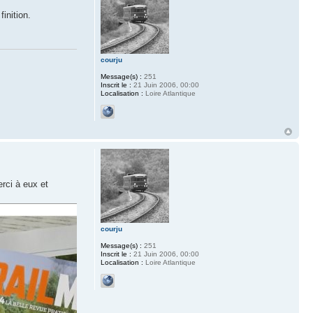
inition.
courju
Message(s) :
251
Inscrit le :
21 Juin 2006, 00:00
Localisation :
Loire Atlantique
erci à eux et
courju
Message(s) :
251
Inscrit le :
21 Juin 2006, 00:00
Localisation :
Loire Atlantique