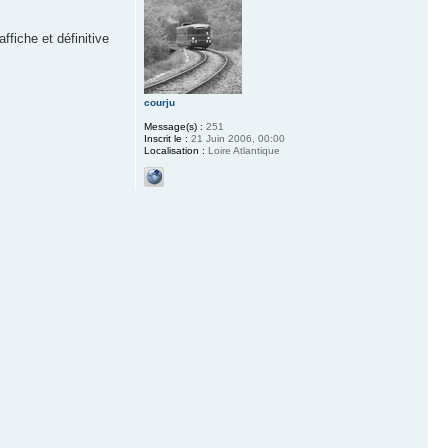
ffiche et définitive
courju
Message(s) :
251
Inscrit le :
21 Juin 2006, 00:00
Localisation :
Loire Atlantique