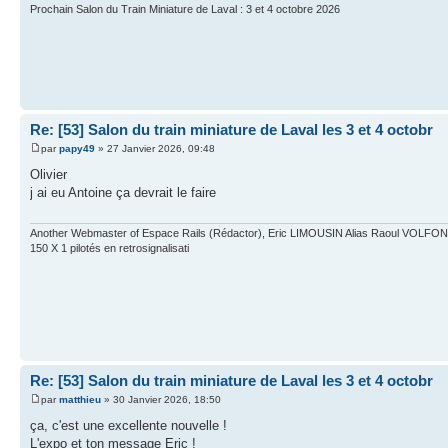
Prochain Salon du Train Miniature de Laval : 3 et 4 octobre 2026
Re: [53] Salon du train miniature de Laval les 3 et 4 octobr
par
papy49
» 27 Janvier 2026, 09:48
Olivier
j ai eu Antoine ça devrait le faire
Another Webmaster of Espace Rails (Rédactor), Eric LIMOUSIN Alias Raoul VOLFONI.E
150 X 1 pilotés en retrosignalisati
Re: [53] Salon du train miniature de Laval les 3 et 4 octobr
par
matthieu
» 30 Janvier 2026, 18:50
ça, c'est une excellente nouvelle !
L'expo et ton message Eric !