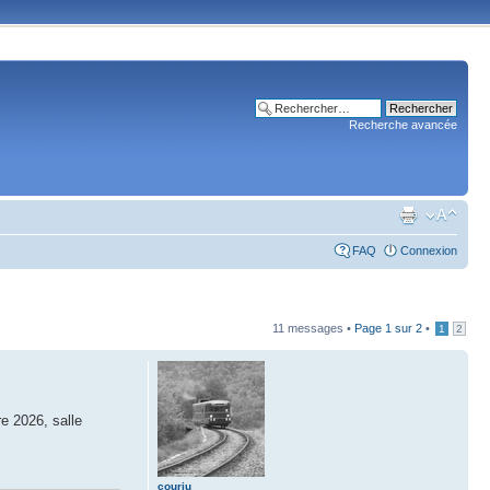
Recherche avancée
FAQ
Connexion
11 messages •
Page
1
sur
2
•
1
2
e 2026, salle
courju