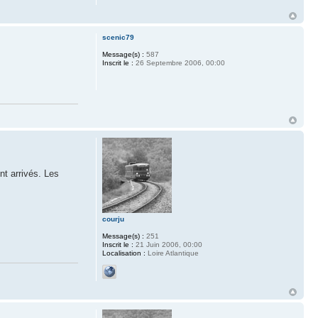
scenic79
Message(s) :
587
Inscrit le :
26 Septembre 2006, 00:00
nt arrivés. Les
courju
Message(s) :
251
Inscrit le :
21 Juin 2006, 00:00
Localisation :
Loire Atlantique