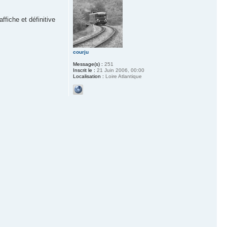
ffiche et définitive
courju
Message(s) :
251
Inscrit le :
21 Juin 2006, 00:00
Localisation :
Loire Atlantique