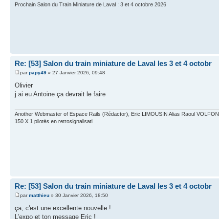
Prochain Salon du Train Miniature de Laval : 3 et 4 octobre 2026
Re: [53] Salon du train miniature de Laval les 3 et 4 octobr
par
papy49
» 27 Janvier 2026, 09:48
Olivier
j ai eu Antoine ça devrait le faire
Another Webmaster of Espace Rails (Rédactor), Eric LIMOUSIN Alias Raoul VOLFONI.E
150 X 1 pilotés en retrosignalisati
Re: [53] Salon du train miniature de Laval les 3 et 4 octobr
par
matthieu
» 30 Janvier 2026, 18:50
ça, c'est une excellente nouvelle !
L'expo et ton message Eric !