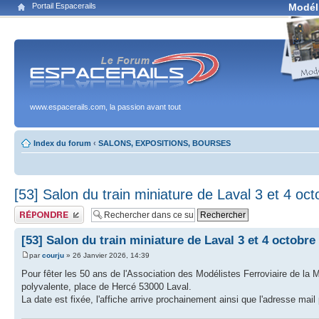
Portail Espacerails
Modél
www.espacerails.com, la passion avant tout
Index du forum
‹
SALONS, EXPOSITIONS, BOURSES
[53] Salon du train miniature de Laval 3 et 4 oc
Publier une réponse
[53] Salon du train miniature de Laval 3 et 4 octobre
par
courju
» 26 Janvier 2026, 14:39
Pour fêter les 50 ans de l'Association des Modélistes Ferroviaire de la
polyvalente, place de Hercé 53000 Laval.
La date est fixée, l'affiche arrive prochainement ainsi que l'adresse mai