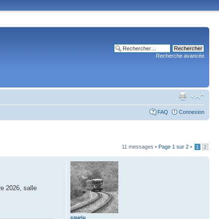
Recherche avancée
FAQ
Connexion
11 messages •
Page
1
sur
2
•
1
2
e 2026, salle
courju