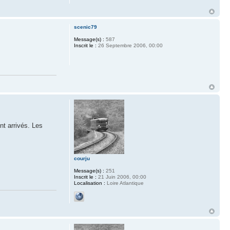
scenic79
Message(s) :
587
Inscrit le :
26 Septembre 2006, 00:00
nt arrivés. Les
courju
Message(s) :
251
Inscrit le :
21 Juin 2006, 00:00
Localisation :
Loire Atlantique