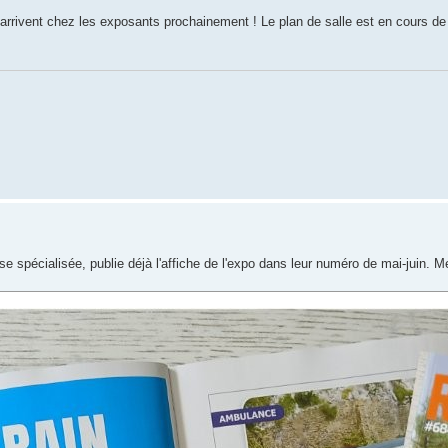
arrivent chez les exposants prochainement ! Le plan de salle est en cours de f
se spécialisée, publie déjà l'affiche de l'expo dans leur numéro de mai-juin. M