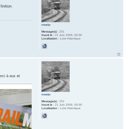
inition.
courju
Message(s) :
251
Inscrit le :
21 Juin 2006, 00:00
Localisation :
Loire Atlantique
erci à eux et
courju
Message(s) :
251
Inscrit le :
21 Juin 2006, 00:00
Localisation :
Loire Atlantique