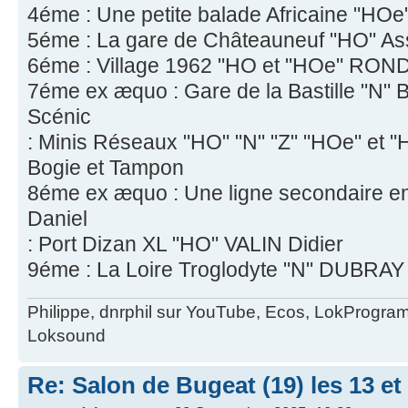
4éme : Une petite balade Africaine "HOe
5éme : La gare de Châteauneuf "HO" Ass
6éme : Village 1962 "HO et "HOe" RONDE
7éme ex æquo : Gare de la Bastille "N"
Scénic
: Minis Réseaux "HO" "N" "Z" "HOe" e
Bogie et Tampon
8éme ex æquo : Une ligne secondaire 
Daniel
: Port Dizan XL "HO" VALIN Didier
9éme : La Loire Troglodyte "N" DUBRAY 
Philippe, dnrphil sur YouTube, Ecos, LokProgr
Loksound
Re: Salon de Bugeat (19) les 13 e