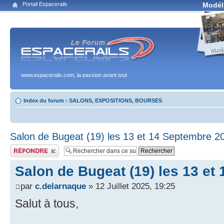
Portail Espacerails
Modél
www.espacerails.com, la passion avant tout
Index du forum
‹
SALONS, EXPOSITIONS, BOURSES
Salon de Bugeat (19) les 13 et 14 Septembre 2
Publier une réponse
Salon de Bugeat (19) les 13 et
par
c.delarnaque
» 12 Juillet 2025, 19:25
Salut à tous,