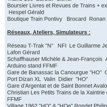
Boursier Livres et Revues de Trains + 
Hespel Gérald
Boutique Train Pontivy Brocard Ronan
Réseaux, Ateliers, Simulateurs :
Réseau T-Trak "N" NFI Le Guillarme J
Lafon Gérard
Schaffhauser Michèle & Jean-François A
Arduino stand FFMF
Gare de Banassac la Canourgue "HO" G
Port Dizan XL Valin Didier "HO"
Gare d'Argentat et de Saint Bonnet A
Christian Les Petits Trains de la Xaintri
FFMF
Village 1962 "HO" & "HOe" Rondet Philip