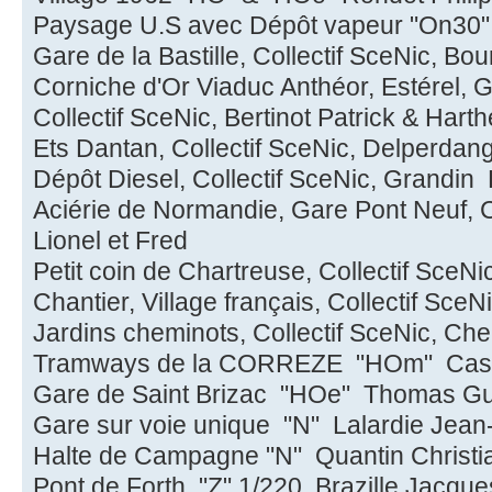
Paysage U.S avec Dépôt vapeur "On30
Gare de la Bastille, Collectif SceNic, Bo
Corniche d'Or Viaduc Anthéor, Estérel, 
Collectif SceNic, Bertinot Patrick & Hart
Ets Dantan, Collectif SceNic, Delperdang
Dépôt Diesel, Collectif SceNic, Grandin
Aciérie de Normandie, Gare Pont Neuf, Co
Lionel et Fred
Petit coin de Chartreuse, Collectif SceNic
Chantier, Village français, Collectif Sce
Jardins cheminots, Collectif SceNic, Che
Tramways de la CORREZE "HOm" Caste
Gare de Saint Brizac "HOe" Thomas 
Gare sur voie unique "N" Lalardie Je
Halte de Campagne "N" Quantin Christi
Pont de Forth "Z" 1/220 Brazille Jacqu