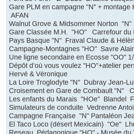
Gare PLM en campagne "N" + montage Ki
AFAN
Walnut Grove & Midsommer Norton "N
Gare Classée M.H. "HO" Carrefour du 
Pays Basque "N" Fraval Claude & Hél
Campagne-Montagnes "HO" Savre Ala
Une ligne secondaire en Ecosse "OO" 1
Dépôt d’où vous voulez "HO"+atelier 
Hervé & Vér
La Loire Troglodyte "N" Dubray Jean-
Croisement en Gare de Combault "N" C
Les enfants du Marais "HOe" Blandel F
Simulateurs de conduite Vedrenne Anto
Campagne Française "N" Pantaléon Jea
El Taco Loco (désert Mexicain) "Oe" Lh
Reseau Pédagogique "HO" - Musée du 