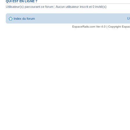
QUI EST EN LIGNE ?
Utilisateur(s) parcourant ce forum : Aucun utilisateur inscrit et 0 invité(s)
L
Index du forum
EspaceRails.com Ver 4.0 | Copyright Espac