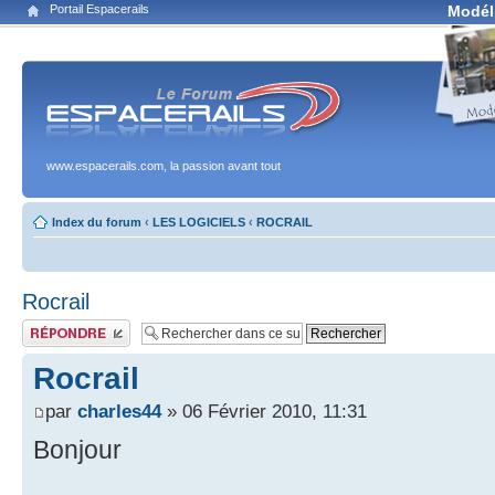
Portail Espacerails
Modél
www.espacerails.com, la passion avant tout
Index du forum
‹
LES LOGICIELS
‹
ROCRAIL
Rocrail
Publier une réponse
Rocrail
par
charles44
» 06 Février 2010, 11:31
Bonjour