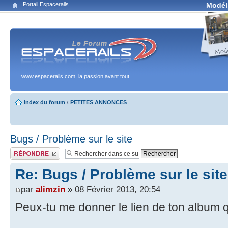
Portail Espacerails
Modél
www.espacerails.com, la passion avant tout
Index du forum
‹
PETITES ANNONCES
Bugs / Problème sur le site
Publier une réponse
Re: Bugs / Problème sur le site
par
alimzin
» 08 Février 2013, 20:54
Peux-tu me donner le lien de ton album 