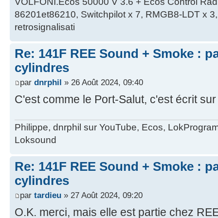
VOLFONI.Ecos 50000 V 3.6 + Ecos Control Radio 
86201et86210, Switchpilot x 7, RMGB8-LDT x 3, 
retrosignalisati
Re: 141F REE Sound + Smoke : pa
cylindres
par
dnrphil
» 26 Août 2024, 09:40
C'est comme le Port-Salut, c'est écrit sur 
Philippe, dnrphil sur YouTube, Ecos, LokProgr
Loksound
Re: 141F REE Sound + Smoke : pa
cylindres
par
tardieu
» 27 Août 2024, 09:20
O.K. merci, mais elle est partie chez REE,