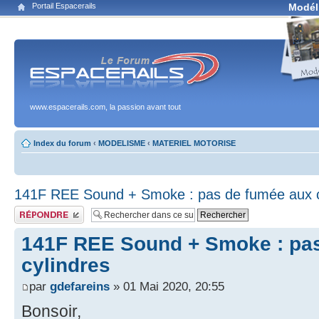
Portail Espacerails
Modél
www.espacerails.com, la passion avant tout
Index du forum
‹
MODELISME
‹
MATERIEL MOTORISE
141F REE Sound + Smoke : pas de fumée aux c
Publier une réponse
141F REE Sound + Smoke : pa
cylindres
par
gdefareins
» 01 Mai 2020, 20:55
Bonsoir,