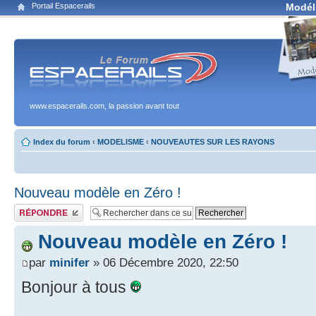
Portail Espacerails
Modél
www.espacerails.com, la passion avant tout
Index du forum
‹
MODELISME
‹
NOUVEAUTES SUR LES RAYONS
Nouveau modèle en Zéro !
Publier une réponse
Nouveau modèle en Zéro !
par
minifer
» 06 Décembre 2020, 22:50
Bonjour à tous