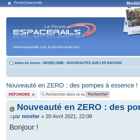
Portail Espacerails
Modél
www.espacerails.com, la passion avant tout
Index du forum
‹
MODELISME
‹
NOUVEAUTES SUR LES RAYONS
Nouveauté en ZERO : des pompes à essence !
Publier une réponse
Nouveauté en ZERO : des po
par
minifer
» 20 Avril 2021, 22:08
Bonjour !