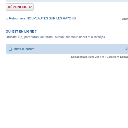
Publier une réponse
Retour vers NOUVEAUTES SUR LES RAYONS
Alle
QUI EST EN LIGNE ?
Utilisateur(s) parcourant ce forum : Aucun utilisateur inscrit et 0 invité(s)
L
Index du forum
EspaceRails.com Ver 4.0 | Copyright Espac