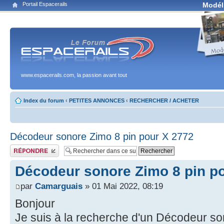
Portail Espacerails
Modél
www.espacerails.com, la passion avant tout
Index du forum
‹
PETITES ANNONCES
‹
RECHERCHER / ACHETER
Décodeur sonore Zimo 8 pin pour X 2772
Publier une réponse
Décodeur sonore Zimo 8 pin p
par
Camarguais
» 01 Mai 2022, 08:19
Bonjour
Je suis à la recherche d'un Décodeur so