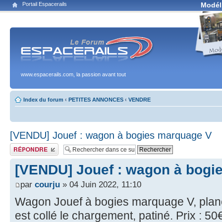
Portail Espacerails
Modél
www.espacerails.com, la passion avant tout
Index du forum
‹
PETITES ANNONCES
‹
VENDRE
[VENDU] Jouef : wagon à bogies marquage V
Publier une réponse
[VENDU] Jouef : wagon à bogi
par
courju
» 04 Juin 2022, 11:10
Wagon Jouef à bogies marquage V, planc
est collé le chargement, patiné. Prix : 50€