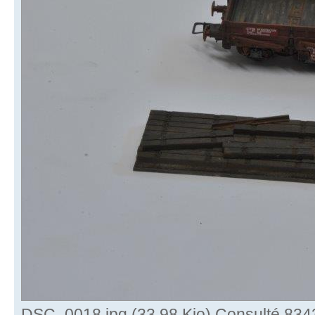
DSC_0018.jpg (33.98 Kio) Consulté 8343