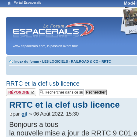
Portail Espacerails
Modél
www.espacerails.com, la passion avant tout
Index du forum
‹
LES LOGICIELS
‹
RAILROAD & CO - RRTC
RRTC et la clef usb licence
Publier une réponse
RRTC et la clef usb licence
par
gjl
» 06 Août 2022, 15:30
Bonjours a tous
la nouvelle mise a jour de RRTC 9 C01 e