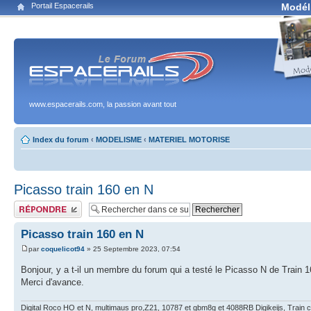
Portail Espacerails
Modél
www.espacerails.com, la passion avant tout
Index du forum
‹
MODELISME
‹
MATERIEL MOTORISE
Picasso train 160 en N
Publier une réponse
Picasso train 160 en N
par
coquelicot94
» 25 Septembre 2023, 07:54
Bonjour, y a t-il un membre du forum qui a testé le Picasso N de Train 
Merci d'avance.
Digital Roco HO et N, multimaus pro,Z21, 10787 et gbm8g et 4088RB Digikeijs, Train c