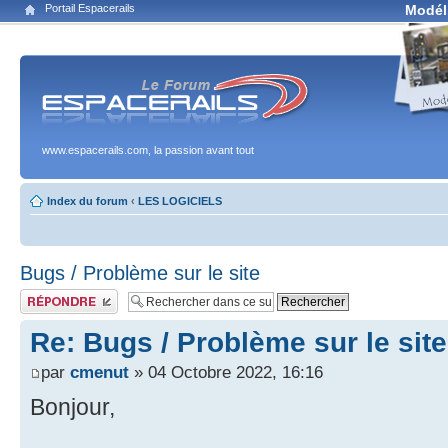
Portail Espacerails
Modél
www.espacerails.com, la passion avant tout
Index du forum
‹
LES LOGICIELS
Bugs / Problème sur le site
Publier une réponse
Re: Bugs / Problème sur le site
par
cmenut
» 04 Octobre 2022, 16:16
Bonjour,