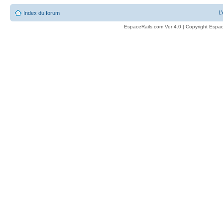
L
Index du forum
EspaceRails.com Ver 4.0 | Copyright Espac