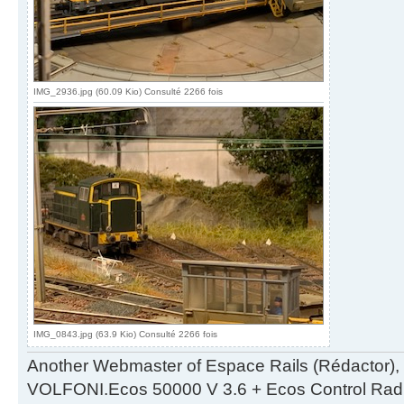
IMG_2936.jpg (60.09 Kio) Consulté 2266 fois
IMG_0843.jpg (63.9 Kio) Consulté 2266 fois
Another Webmaster of Espace Rails (Rédactor),
VOLFONI.Ecos 50000 V 3.6 + Ecos Control Radio 