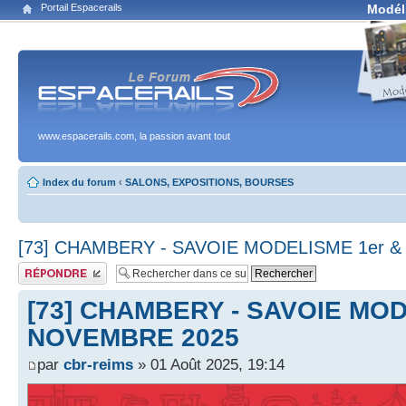
Portail Espacerails
Modél
www.espacerails.com, la passion avant tout
Index du forum
‹
SALONS, EXPOSITIONS, BOURSES
[73] CHAMBERY - SAVOIE MODELISME 1er 
Publier une réponse
[73] CHAMBERY - SAVOIE MOD
NOVEMBRE 2025
par
cbr-reims
» 01 Août 2025, 19:14