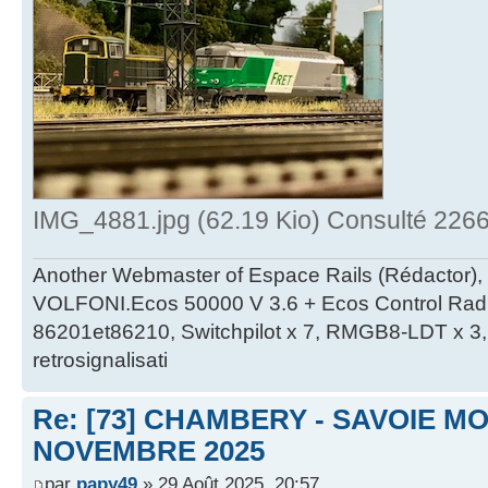
IMG_4881.jpg (62.19 Kio) Consulté 2266
Another Webmaster of Espace Rails (Rédactor),
VOLFONI.Ecos 50000 V 3.6 + Ecos Control Radio 
86201et86210, Switchpilot x 7, RMGB8-LDT x 3, 
retrosignalisati
Re: [73] CHAMBERY - SAVOIE MO
NOVEMBRE 2025
par
papy49
» 29 Août 2025, 20:57