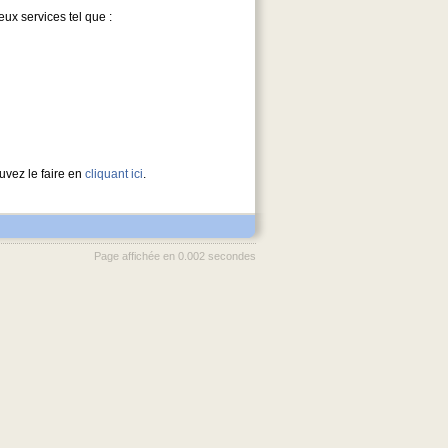
x services tel que :
uvez le faire en
cliquant ici
.
Page affichée en 0.002 secondes