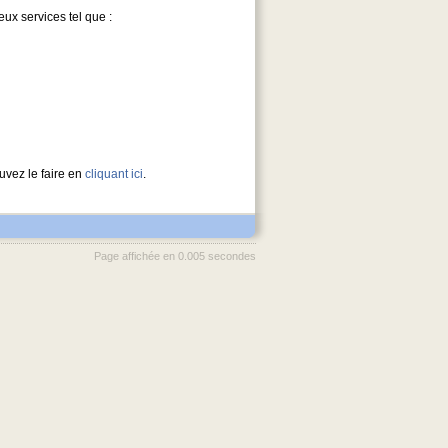
x services tel que :
uvez le faire en
cliquant ici
.
Page affichée en 0.005 secondes