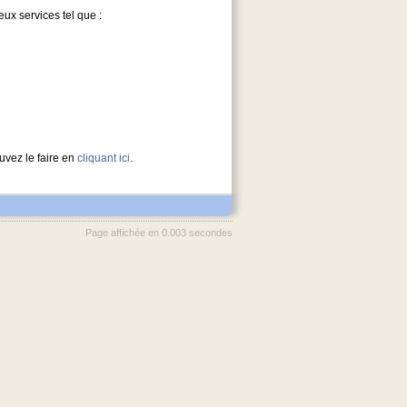
x services tel que :
uvez le faire en
cliquant ici
.
Page affichée en 0.003 secondes