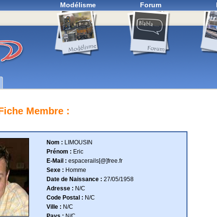
Modélisme
Forum
Fiche Membre :
Nom :
LIMOUSIN
Prénom :
Eric
E-Mail :
espacerails[@]free.fr
Sexe :
Homme
Date de Naissance :
27/05/1958
Adresse :
N/C
Code Postal :
N/C
Ville :
N/C
Pays :
N/C