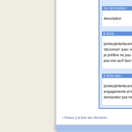
Sa description :
description
Il aime :
[smiley]interface/
'déconner' avec v
je préfère ne pas 
pas moi qu'il faut
Il aime pas :
[smiley]interface/
engagements et l
demandez pas mon
< Retour à la liste des Membres