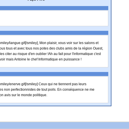
smiley/langue.gif[/smiley], Mon plaisir, vous voir sur les salons et
ous tous et avec tous nos potes des clubs amis de la région Ouest,
les citer au risque d'en oublier !Ah au fait pour l'informatique c'est
 voir mais Antoine le chef Informatique en puissance !
smiley/enerve.gif[/smiley] Ceux qui ne tiennent pas leurs
es non perfectionnistes de tout poils. En conséquence ne me
 avis sur le monde politique.