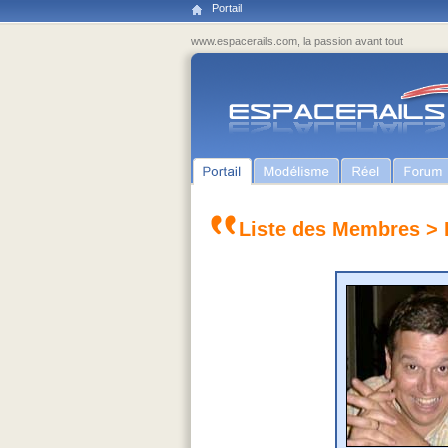
Portail
www.espacerails.com, la passion avant tout
Liste des Membres
> 