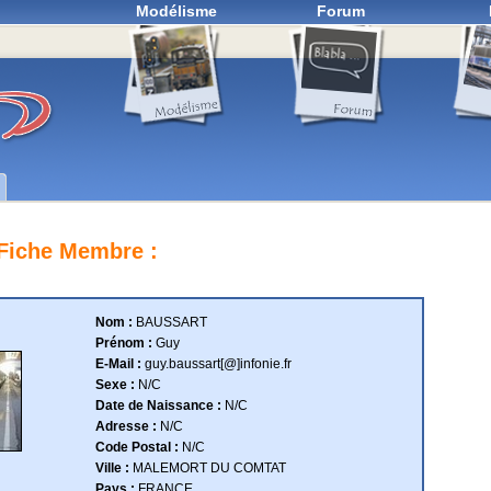
Modélisme
Forum
Fiche Membre :
Nom :
BAUSSART
Prénom :
Guy
E-Mail :
guy.baussart[@]infonie.fr
Sexe :
N/C
Date de Naissance :
N/C
Adresse :
N/C
Code Postal :
N/C
Ville :
MALEMORT DU COMTAT
Pays :
FRANCE