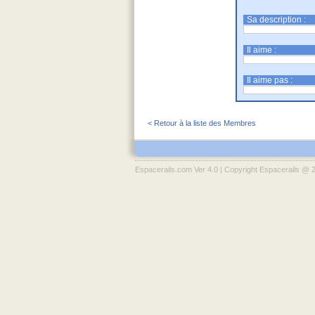
Sa description :
Il aime :
Il aime pas :
< Retour à la liste des Membres
Espacerails.com Ver 4.0 | Copyright Espacerails @ 