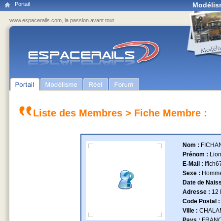
Portail
Modélis
www.espacerails.com, la passion avant tout
Liste des Membres
> Fiche Membre :
Nom :
FICHA
Prénom :
Lion
E-Mail :
lfich
Sexe :
Homm
Date de Nais
Adresse :
12 
Code Postal 
Ville :
CHALA
Pays :
FRAN