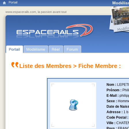
Portail
Modélis
www.espacerails.com, la passion avant tout
Liste des Membres
> Fiche Membre :
Nom :
LEPET
Prénom :
Phil
E-Mail :
philip
Sexe :
Homm
Date de Nais
Adresse :
1 b
Code Postal 
Ville :
CHATE
Pays :
FRAN