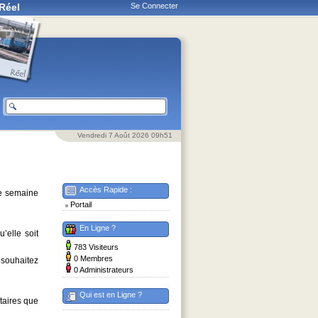
Réel
Se Connecter
Vendredi 7 Août 2026 09h51
Accès Rapide :
ne semaine
Portail
En Ligne ?
elle soit
783 Visiteurs
0 Membres
 souhaitez
0 Administrateurs
Qui est en Ligne ?
taires que