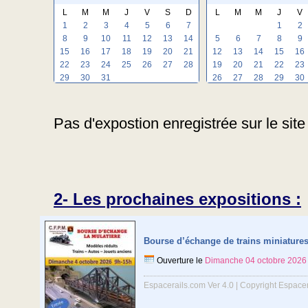
L
M
M
J
V
S
D
L
M
M
J
V
1
2
3
4
5
6
7
1
2
8
9
10
11
12
13
14
5
6
7
8
9
15
16
17
18
19
20
21
12
13
14
15
16
22
23
24
25
26
27
28
19
20
21
22
23
29
30
31
26
27
28
29
30
Pas d'expostion enregistrée sur le site
2- Les prochaines expositions :
Bourse d’échange de trains miniature
Ouverture le
Dimanche 04 octobre 2026
Espacerails.com Ver 4.0 | Copyright Espace