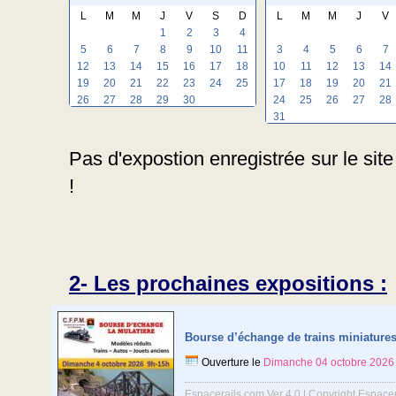
L
M
M
J
V
S
D
L
M
M
J
V
1
2
3
4
5
6
7
8
9
10
11
3
4
5
6
7
12
13
14
15
16
17
18
10
11
12
13
14
19
20
21
22
23
24
25
17
18
19
20
21
26
27
28
29
30
24
25
26
27
28
31
Pas d'expostion enregistrée sur le sit
!
2- Les prochaines expositions :
Bourse d’échange de trains miniature
Ouverture le
Dimanche 04 octobre 2026
Espacerails.com Ver 4.0 | Copyright Espace