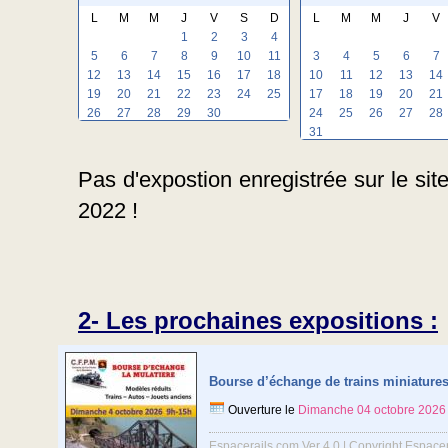
L
M
M
J
V
S
D
L
M
M
J
V
1
2
3
4
5
6
7
8
9
10
11
3
4
5
6
7
12
13
14
15
16
17
18
10
11
12
13
14
19
20
21
22
23
24
25
17
18
19
20
21
26
27
28
29
30
24
25
26
27
28
31
Pas d'expostion enregistrée sur le si
2022 !
2- Les prochaines expositions :
Bourse d’échange de trains miniature
Ouverture le
Dimanche 04 octobre 2026
Espacerails.com Ver 4.0 | Copyright Espace