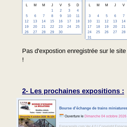
L
M
M
J
V
S
D
L
M
M
J
V
1
2
3
4
5
6
7
8
9
10
11
3
4
5
6
7
12
13
14
15
16
17
18
10
11
12
13
14
19
20
21
22
23
24
25
17
18
19
20
21
26
27
28
29
30
24
25
26
27
28
31
Pas d'expostion enregistrée sur le sit
!
2- Les prochaines expositions :
Bourse d’échange de trains miniature
Ouverture le
Dimanche 04 octobre 2026
Espacerails.com Ver 4.0 | Copyright Espace