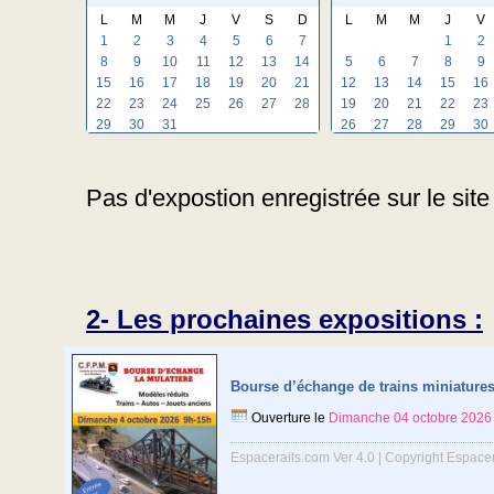
L
M
M
J
V
S
D
L
M
M
J
V
1
2
3
4
5
6
7
1
2
8
9
10
11
12
13
14
5
6
7
8
9
15
16
17
18
19
20
21
12
13
14
15
16
22
23
24
25
26
27
28
19
20
21
22
23
29
30
31
26
27
28
29
30
Pas d'expostion enregistrée sur le site
2- Les prochaines expositions :
Bourse d’échange de trains miniature
Ouverture le
Dimanche 04 octobre 2026
Espacerails.com Ver 4.0 | Copyright Espace