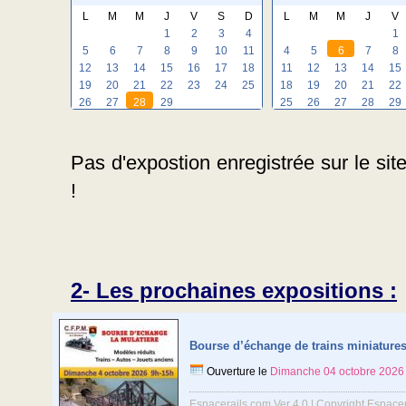
L
M
M
J
V
S
D
L
M
M
J
V
1
2
3
4
1
5
6
7
8
9
10
11
4
5
6
7
8
12
13
14
15
16
17
18
11
12
13
14
15
19
20
21
22
23
24
25
18
19
20
21
22
26
27
28
29
25
26
27
28
29
Pas d'expostion enregistrée sur le sit
!
2- Les prochaines expositions :
Bourse d’échange de trains miniature
Ouverture le
Dimanche 04 octobre 2026
Espacerails.com Ver 4.0 | Copyright Espace