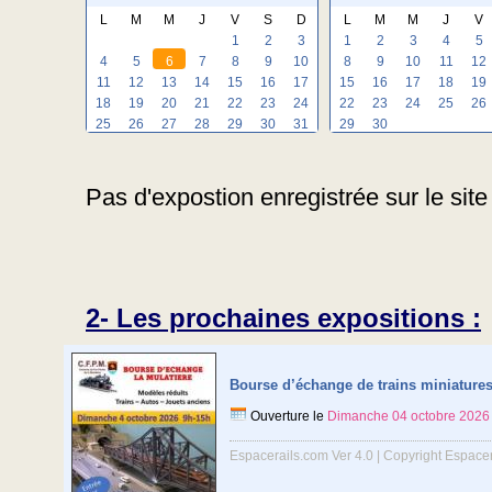
L
M
M
J
V
S
D
L
M
M
J
V
1
2
3
1
2
3
4
5
4
5
6
7
8
9
10
8
9
10
11
12
11
12
13
14
15
16
17
15
16
17
18
19
18
19
20
21
22
23
24
22
23
24
25
26
25
26
27
28
29
30
31
29
30
Pas d'expostion enregistrée sur le sit
2- Les prochaines expositions :
Bourse d’échange de trains miniature
Ouverture le
Dimanche 04 octobre 2026
Espacerails.com Ver 4.0 | Copyright Espace